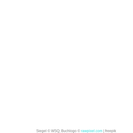
Siegel © WSQ; Buchlogo ©
rawpixel.com
| freepik