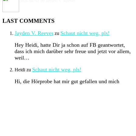
2026-04-02
by Jayden V. Reeves
Brutalität in Storylines
LAST COMMENTS
Jayden V. Reeves
Schaut nicht weg, pls!
zu
Hey Heidi, hatte Dir ja schon auf FB geantwortet,
dass ich mich darüber sehr freue und jetzt vor allem,
weil…
Schaut nicht weg, pls!
Heidi
zu
Hi, die Hörprobe hat mir gut gefallen und mich
neugierig gemacht. Die Vorbestellung ist bereits
erledigt. Ich vermute, das diese…
ESSENTIALS
DATENSCHUTZ
COOKIE-DETAILS