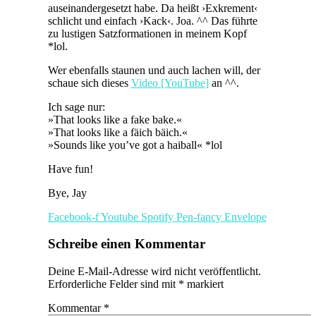
auseinandergesetzt habe. Da heißt ›Exkrement‹
schlicht und einfach ›Kack‹. Joa. ^^ Das führte
zu lustigen Satzformationen in meinem Kopf
*lol.
Wer ebenfalls staunen und auch lachen will, der
schaue sich dieses
Video [YouTube]
an ^^.
Ich sage nur:
»That looks like a fake bake.«
»That looks like a fäich bäich.«
»Sounds like you’ve got a haiball« *lol
Have fun!
Bye, Jay
Facebook-f
Youtube
Spotify
Pen-fancy
Envelope
Schreibe einen Kommentar
Deine E-Mail-Adresse wird nicht veröffentlicht.
Erforderliche Felder sind mit
*
markiert
Kommentar
*