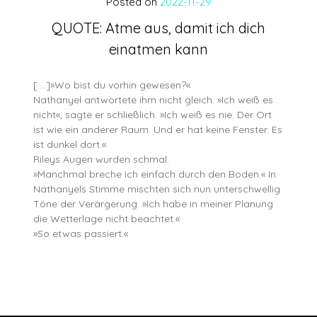
Posted on
2022-11-29
QUOTE: Atme aus, damit ich dich
einatmen kann
[….]»Wo bist du vorhin gewesen?«
Nathanyel antwortete ihm nicht gleich. »Ich weiß es
nicht«, sagte er schließlich. »Ich weiß es nie. Der Ort
ist wie ein anderer Raum. Und er hat keine Fenster. Es
ist dunkel dort.«
Rileys Augen wurden schmal.
»Manchmal breche ich einfach durch den Boden.« In
Nathanyels Stimme mischten sich nun unterschwellig
Töne der Verärgerung. »Ich habe in meiner Planung
die Wetterlage nicht beachtet.«
»So etwas passiert.«